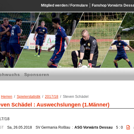
Mitglied werden / Formulare
Fanshop Vorwärts Dess
chwuchs
Sponsoren
Herren
Spielerstatistik
2017/18
Steven Schädel
even Schädel : Auswechslungen (1.Männer)
17/18
ST
Sa, 26.05.2018
SV Germania Roßlau
:
ASG Vorwärts Dessau
5 : 0