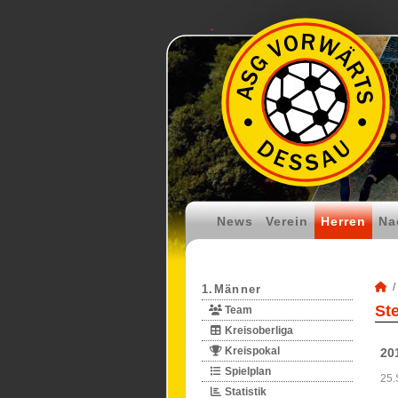
News
Verein
Herren
Na
1.Männer
St
Team
Kreisoberliga
Kreispokal
20
Spielplan
25.
Statistik