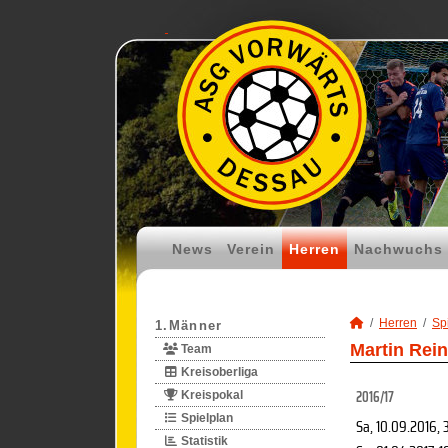
News
Verein
Herren
Nachwuchs
Herren
Spi
1.Männer
Martin Rei
Team
Kreisoberliga
2016/17
Kreispokal
Spielplan
Sa, 10.09.2016
, 
Statistik