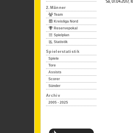
Sa, 01.04.2017
, 1
2.Männer
Team
Kreisliga Nord
Reservepokal
Spielplan
Statistik
Spielerstatistik
Spiele
Tore
Assists
Scorer
Sünder
Archiv
2005 - 2025