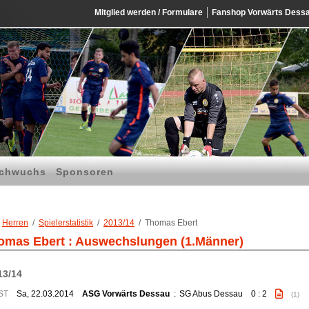
Mitglied werden / Formulare
Fanshop Vorwärts Dess
chwuchs
Sponsoren
Herren
Spielerstatistik
2013/14
Thomas Ebert
omas Ebert : Auswechslungen (1.Männer)
13/14
ST
Sa, 22.03.2014
ASG Vorwärts Dessau
:
SG Abus Dessau
0 : 2
(1)