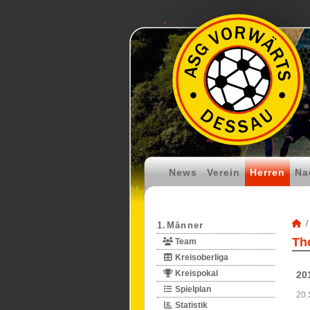
News
Verein
Herren
Na
1.Männer
Th
Team
Kreisoberliga
Kreispokal
20
Spielplan
20.
Statistik