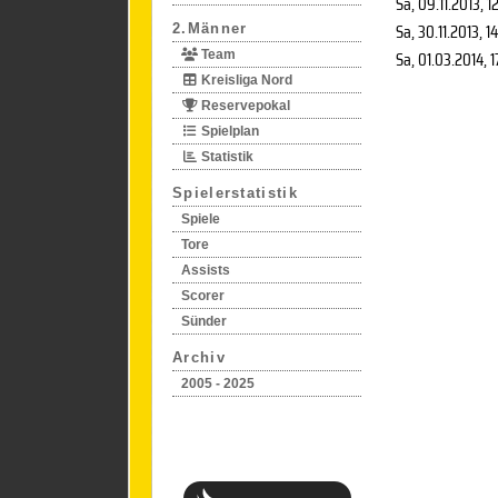
Sa, 09.11.2013
, 1
Sa, 30.11.2013
, 1
2.Männer
Sa, 01.03.2014
, 
Team
Kreisliga Nord
Reservepokal
Spielplan
Statistik
Spielerstatistik
Spiele
Tore
Assists
Scorer
Sünder
Archiv
2005 - 2025