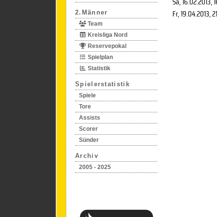
Sa, 16.02.2013
, 
Fr, 19.04.2013
, 2
2.Männer
Team
Kreisliga Nord
Reservepokal
Spielplan
Statistik
Spielerstatistik
Spiele
Tore
Assists
Scorer
Sünder
Archiv
2005 - 2025