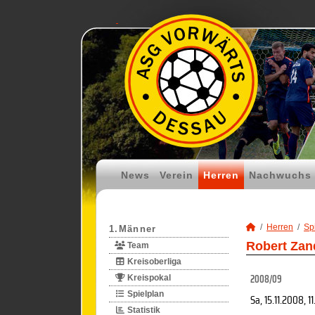
News
Verein
Herren
Nachwuchs
Herren
Spi
1.Männer
Robert Zan
Team
Kreisoberliga
2008/09
Kreispokal
Spielplan
Sa, 15.11.2008
, 1
Statistik