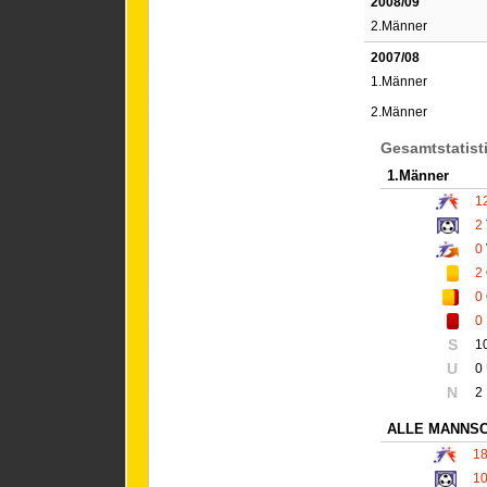
2008/09
2.Männer
2007/08
1.Männer
2.Männer
Gesamtstatist
1.Männer
1
2
0
2
0
0
S
1
U
0
N
2
ALLE MANNS
1
1