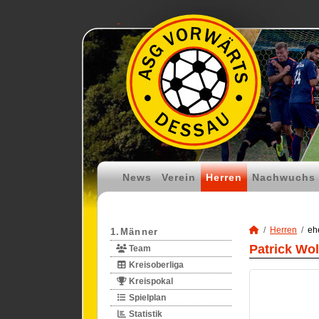
News
Verein
Herren
Nachwuchs
Herren
eh
1.Männer
Patrick Wo
Team
Kreisoberliga
Kreispokal
Spielplan
Statistik