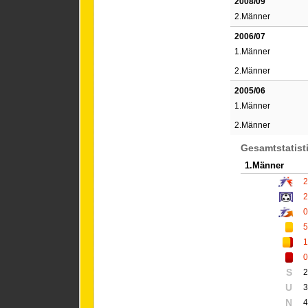
2008/09
2.Männer
2006/07
1.Männer
2.Männer
2005/06
1.Männer
2.Männer
Gesamtstatist
1.Männer
2
2
0
5
1
0
S
2
U
3
N
4