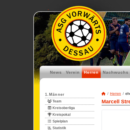
News
Verein
Herren
Nachwuchs
Herren
eh
1.Männer
Marcell Str
Team
Kreisoberliga
Kreispokal
Spielplan
Statistik