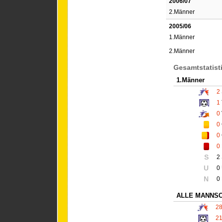
2006/07
2.Männer
2005/06
1.Männer
2.Männer
Gesamtstatist
1.Männer
2
1
0
0
0
0
S
2
U
0
N
0
ALLE MANNS
2
2