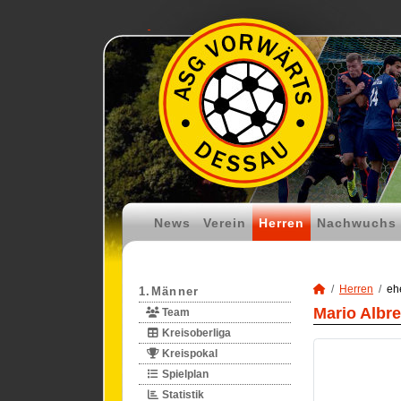
News
Verein
Herren
Nachwuchs
Herren
eh
1.Männer
Mario Albr
Team
Kreisoberliga
Kreispokal
Spielplan
Statistik