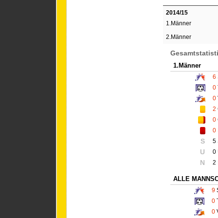
2014/15
1.Männer
2.Männer
Gesamtstatist
1.Männer
6
0
0
2
0
0
S
5
U
0
N
2
ALLE MANNS
9
0
0