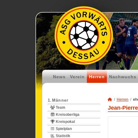
News
Verein
Herren
Nachwuchs
Herren
eh
1.Männer
Jean-Pierre
Team
Kreisoberliga
Kreispokal
Spielplan
Statistik