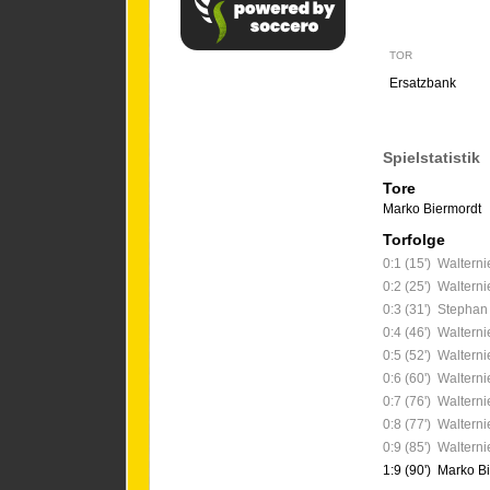
TOR
Ersatzbank
Spielstatistik
Tore
Marko Biermordt
Torfolge
0:1 (15')
Walterni
0:2 (25')
Walterni
0:3 (31')
Stephan
0:4 (46')
Walterni
0:5 (52')
Walterni
0:6 (60')
Walterni
0:7 (76')
Walterni
0:8 (77')
Walterni
0:9 (85')
Walterni
1:9 (90')
Marko Bi