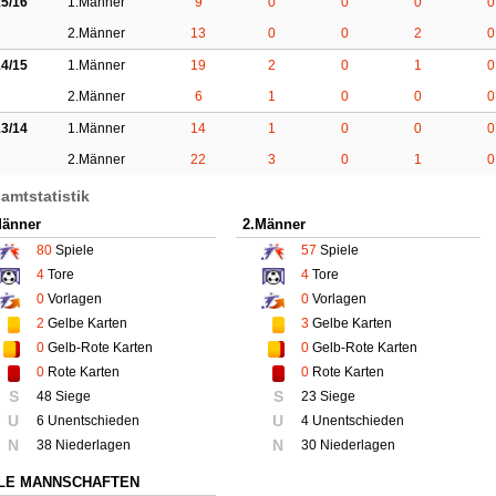
5/16
1.Männer
9
0
0
0
0
2.Männer
13
0
0
2
0
4/15
1.Männer
19
2
0
1
0
2.Männer
6
1
0
0
0
3/14
1.Männer
14
1
0
0
0
2.Männer
22
3
0
1
0
amtstatistik
Männer
2.Männer
80
Spiele
57
Spiele
4
Tore
4
Tore
0
Vorlagen
0
Vorlagen
2
Gelbe Karten
3
Gelbe Karten
0
Gelb-Rote Karten
0
Gelb-Rote Karten
0
Rote Karten
0
Rote Karten
S
S
48 Siege
23 Siege
U
U
6 Unentschieden
4 Unentschieden
N
N
38 Niederlagen
30 Niederlagen
LE MANNSCHAFTEN