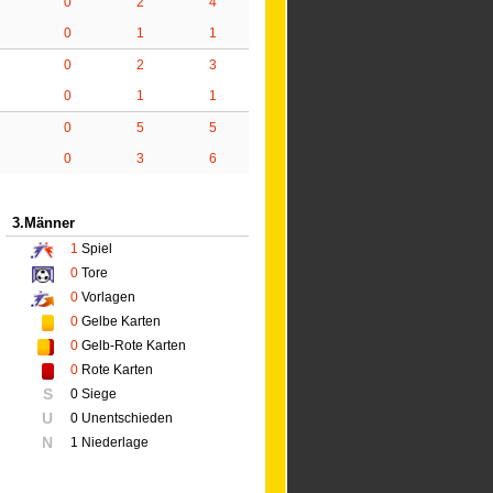
0
2
4
0
1
1
0
2
3
0
1
1
0
5
5
0
3
6
3.Männer
1
Spiel
0
Tore
0
Vorlagen
0
Gelbe Karten
0
Gelb-Rote Karten
0
Rote Karten
S
0 Siege
U
0 Unentschieden
N
1 Niederlage