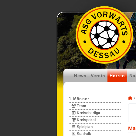
News
Verein
Herren
Na
1.Männer
Team
Kreisoberliga
Kreispokal
Spielplan
Ma
Statistik