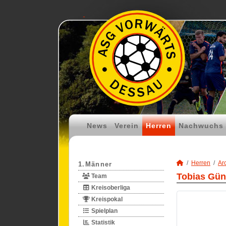
News
Verein
Herren
Nachwuchs
Herren
Ar
1.Männer
Tobias Gün
Team
Kreisoberliga
Kreispokal
Spielplan
Statistik