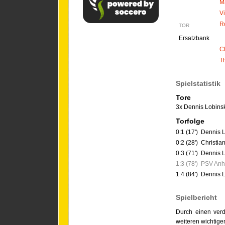
M
V
R
TOR
Ersatzbank
C
T
Spielstatistik
Tore
3x Dennis Lobins
Torfolge
0:1 (17')
Dennis 
0:2 (28')
Christia
0:3 (71')
Dennis 
1:3 (78')
PSV Anha
1:4 (84')
Dennis 
Spielbericht
Durch einen verd
weiteren wichtige