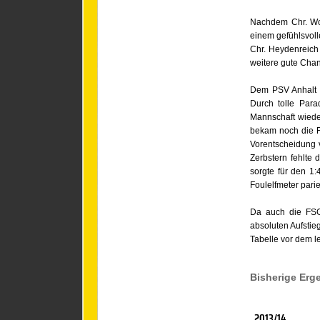
Nachdem Chr. Wod
einem gefühlsvoll
Chr. Heydenreich
weitere gute Chan
Dem PSV Anhalt Z
Durch tolle Par
Mannschaft wieder
bekam noch die F
Vorentscheidung v
Zerbstern fehlte
sorgte für den 1:
Foulelfmeter parie
Da auch die FSG
absoluten Aufstie
Tabelle vor dem le
Bisherige Erg
2013/14