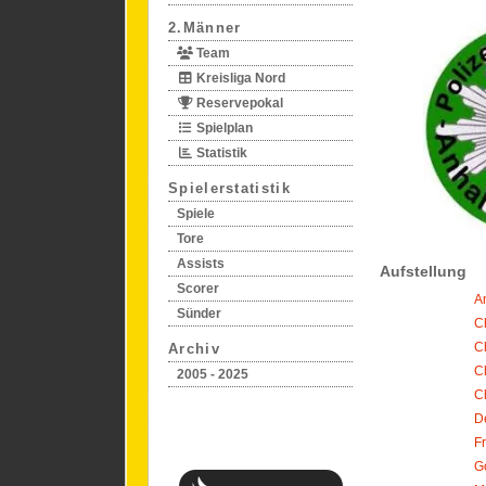
2.Männer
Team
Kreisliga Nord
Reservepokal
Spielplan
Statistik
Spielerstatistik
Spiele
Tore
Assists
Aufstellung
Scorer
A
Sünder
C
C
Archiv
C
2005 - 2025
C
D
F
G