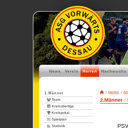
News
Verein
Herren
Nachwuchs
Herren
Ar
1.Männer
2.Männer :
Team
Kreisoberliga
Kreispokal
Spielplan
PSV
Statistik