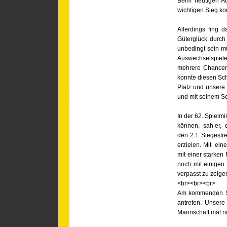
Beim heutigen Au
wichtigen Sieg ko
Allerdings fing 
Güterglück durch
unbedingt sein m
Auswechselspieler
mehrere Chancen,
konnte diesen Sc
Platz und unsere
und mit seinem Sc
In der 62. Spielm
können, sah er, d
den 2:1 Siegestr
erzielen. Mit ein
mit einer starken
noch mit einigen
verpasst zu zeige
<br><br><br>
Am kommenden Sa
antreten. Unser
Mannschaft mal ri