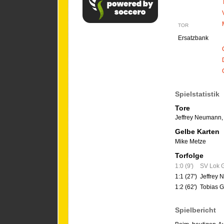
TOR
Ersatzbank
Spielstatistik
Tore
Jeffrey Neumann
Gelbe Karten
Mike Metze
Torfolge
1:0 (9')
SV Lok G
1:1 (27')
Jeffrey
1:2 (62')
Tobias G
Spielbericht