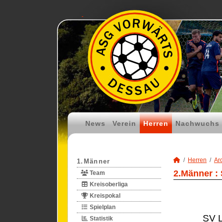
News
Verein
Herren
Nachwuchs
Herren
Ar
1.Männer
2.Männer :
Team
Kreisoberliga
Kreispokal
Spielplan
SV L
Statistik