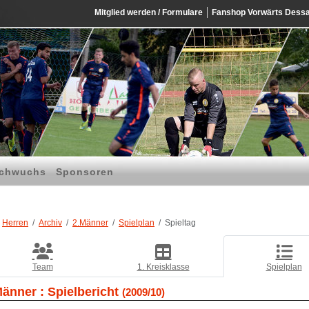
Mitglied werden / Formulare
Fanshop Vorwärts Dess
chwuchs
Sponsoren
Herren
Archiv
2.Männer
Spielplan
Spieltag
Team
1. Kreisklasse
Spielplan
Männer :
Spielbericht
(2009/10)