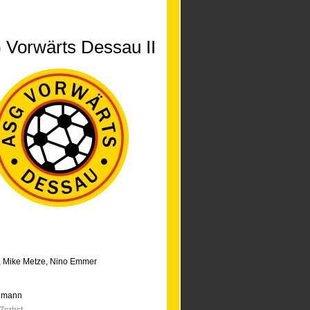
Vorwärts Dessau II
,
Mike Metze
,
Nino Emmer
lmann
Zerbst