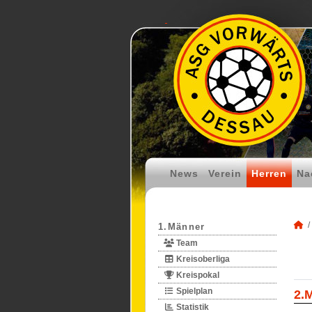
News
Verein
Herren
Na
1.Männer
Team
Kreisoberliga
Kreispokal
Spielplan
2.
Statistik