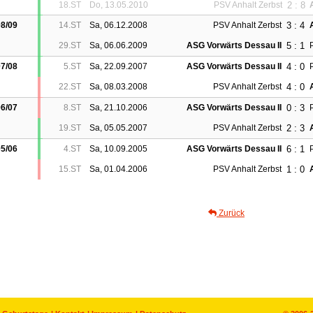
2 : 8
18.ST
Do, 13.05.2010
PSV Anhalt Zerbst
3 : 4
8/09
14.ST
Sa, 06.12.2008
PSV Anhalt Zerbst
5 : 1
29.ST
Sa, 06.06.2009
ASG Vorwärts Dessau II
4 : 0
7/08
5.ST
Sa, 22.09.2007
ASG Vorwärts Dessau II
4 : 0
22.ST
Sa, 08.03.2008
PSV Anhalt Zerbst
0 : 3
6/07
8.ST
Sa, 21.10.2006
ASG Vorwärts Dessau II
2 : 3
19.ST
Sa, 05.05.2007
PSV Anhalt Zerbst
6 : 1
5/06
4.ST
Sa, 10.09.2005
ASG Vorwärts Dessau II
1 : 0
15.ST
Sa, 01.04.2006
PSV Anhalt Zerbst
Zurück