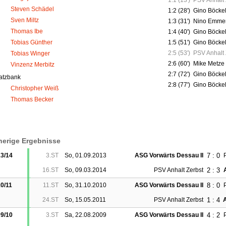
Steven Schädel
1:2 (28')
Gino Böcke
Sven Miltz
1:3 (31')
Nino Emme
Thomas Ibe
1:4 (40')
Gino Böcke
1:5 (51')
Gino Böcke
Tobias Günther
2:5 (53')
PSV Anhalt 
Tobias Winger
2:6 (60')
Mike Metze
Vinzenz Merbitz
2:7 (72')
Gino Böcke
atzbank
2:8 (77')
Gino Böcke
Christopher Weiß
Thomas Becker
herige Ergebnisse
7 : 0
3/14
3.ST
So, 01.09.2013
ASG Vorwärts Dessau II
2 : 3
16.ST
So, 09.03.2014
PSV Anhalt Zerbst
8 : 0
0/11
11.ST
So, 31.10.2010
ASG Vorwärts Dessau II
1 : 4
24.ST
So, 15.05.2011
PSV Anhalt Zerbst
4 : 2
9/10
3.ST
Sa, 22.08.2009
ASG Vorwärts Dessau II