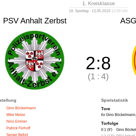
1. Kreisklasse
18. Spieltag - 13.05.2010
12:00 Uhr
PSV Anhalt Zerbst
ASG 
2
:
8
(1
:
4)
stellung
Spielstatistik
Gino Böckelmann
Tore
6x Gino Böckelmann
Mike Metze
Nino Emmer
Torfolge
Patrick Fürhoff
0:1 (9')
Gino Böcke
Sergej Befort
1:1 (13')
PSV Anhalt 