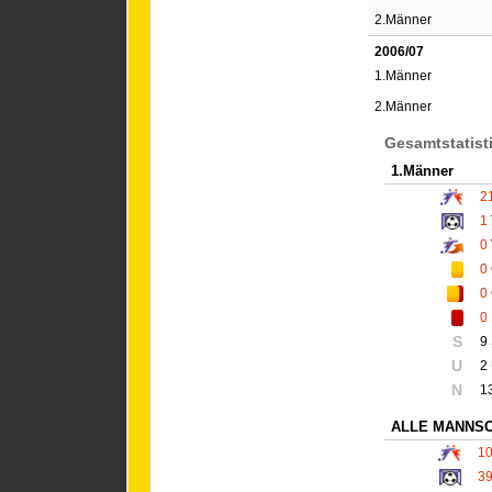
2.Männer
2006/07
1.Männer
2.Männer
Gesamtstatist
1.Männer
2
1
0
0
0
0
S
9
U
2
N
1
ALLE MANNS
1
3