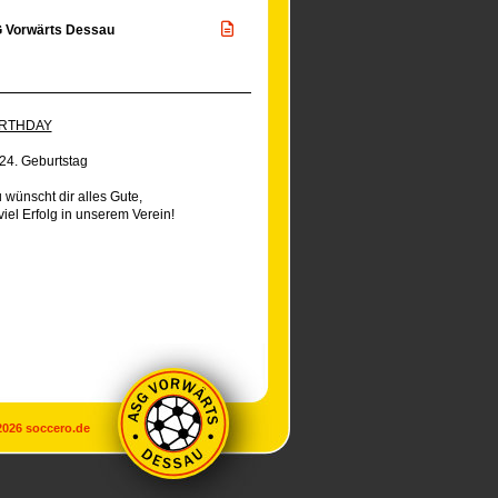
 Vorwärts Dessau
IRTHDAY
4. Geburtstag
wünscht dir alles Gute,
iel Erfolg in unserem Verein!
2026
soccero.de