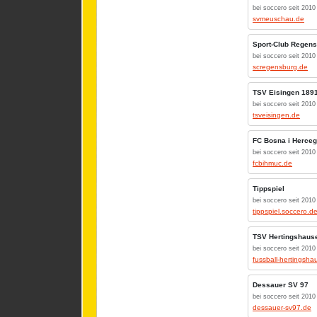
bei soccero seit 2010
svmeuschau.de
Sport-Club Regen
bei soccero seit 2010
scregensburg.de
TSV Eisingen 189
bei soccero seit 2010
tsveisingen.de
FC Bosna i Herce
bei soccero seit 2010
fcbihmuc.de
Tippspiel
bei soccero seit 2010
tippspiel.soccero.d
TSV Hertingshaus
bei soccero seit 2010
fussball-hertingsh
Dessauer SV 97
bei soccero seit 2010
dessauer-sv97.de