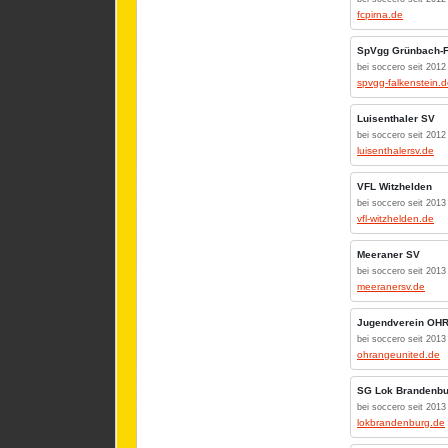
fcpirna.de
SpVgg Grünbach-F
bei soccero seit 2012
spvgg-falkenstein.
Luisenthaler SV
bei soccero seit 2012
luisenthalersv.de
VFL Witzhelden
bei soccero seit 2013
vfl-witzhelden.de
Meeraner SV
bei soccero seit 2013
meeranersv.de
Jugendverein OHR
bei soccero seit 2013
ohrangeunited.de
SG Lok Brandenbu
bei soccero seit 2013
lokbrandenburg.de