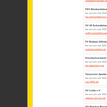
vorwaerts-dessau.d
FSV Reinhardsbru
bei soccero seit 2019
fsv-reinhardsbrunn
SV 49 Eckardtsha
bei soccero seit 2020
sv49-eckardtshaus
FV Rodatal Zöllnitz
bei soccero seit 2022
rodatal-zoellnitz.de
Kreisfachverband 
bei soccero seit 2023
kfv-wittenberg.de
Turnverein Apolda 
bei soccero seit 2023
tva-1856.de
SV Linda e.V.
bei soccero seit 2024
svlinda.soccero.de
SG Rotation Rosen