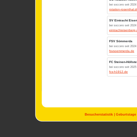
bei soccero seit 2024
rotation-rosenthal.
SV Eintracht Eise
bei soccero seit 2024
eintrachteisenberg
FSV Sömmerda
bei soccero seit 2024
fsvsoemmerda.de
FC Steinen-Höllste
bei soccero seit 2025
fcs-h1912.de
Besucherstatistik
Geburtstage