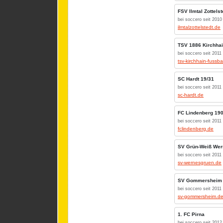
FSV Ilmtal Zottelst
bei soccero seit 2010
ilmtalzottelstedt.de
TSV 1886 Kirchha
bei soccero seit 2011
tsv-kirchhain-fussba
SC Hardt 19/31
bei soccero seit 2011
sc-hardt.de
FC Lindenberg 190
bei soccero seit 2011
fclindenberg.de
SV Grün-Weiß Wer
bei soccero seit 2011
sv-wernesgruen.de
SV Gommersheim
bei soccero seit 2011
sv-gommersheim.d
1. FC Pirna
bei soccero seit 2012