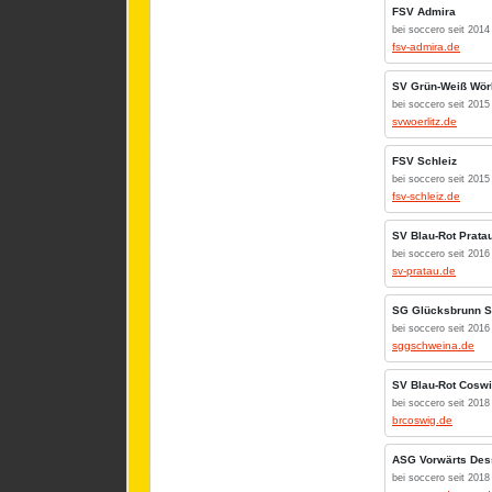
FSV Admira
bei soccero seit 2014
fsv-admira.de
SV Grün-Weiß Wörl
bei soccero seit 2015
svwoerlitz.de
FSV Schleiz
bei soccero seit 2015
fsv-schleiz.de
SV Blau-Rot Prata
bei soccero seit 2016
sv-pratau.de
SG Glücksbrunn 
bei soccero seit 2016
sggschweina.de
SV Blau-Rot Cosw
bei soccero seit 2018
brcoswig.de
ASG Vorwärts Des
bei soccero seit 2018