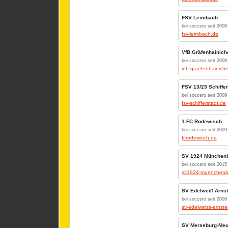
FSV Leimbach
bei soccero seit 2008
fsv-leimbach.de
VfB Gräfenhainich
bei soccero seit 2008
vfb-graefenhainich
FSV 13/23 Schiffer
bei soccero seit 2009
fsv-schifferstadt.de
1.FC Rodewisch
bei soccero seit 2009
fcrodewisch.de
SV 1924 Münchenb
bei soccero seit 2015
sv1924-muenchenb
SV Edelweiß Arnst
bei soccero seit 2009
sv-edelweiss-arnste
SV Merseburg-Me