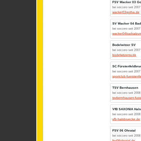
FSV Wacker 03 Go
bei soccero seit 2007
wacker03gotha.de
SV Wacker 04 Bad
bei soccero seit 2007
wacker04badsalzu
Bodelwitzer SV
bei soccero seit 2007
bodelwitzersv.de
SC Fürstenfeldbru
bei soccero seit 2007
sportclub-fuerstenf
TSV Bernhausen
bei soccero seit 2008
tsvbernhausen-fuss
VfB SAXONIA Hals
bei soccero seit 2008
vfb-halsbruecke.de
FSV 06 Ohratal
bei soccero seit 2008
fsv06ohratal.de