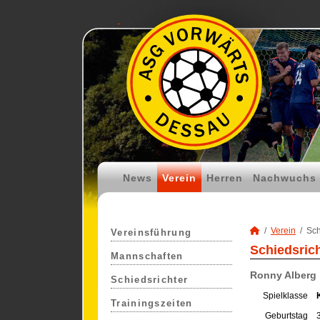
News
Verein
Herren
Nachwuchs
Verein
Sch
Vereinsführung
Schiedsric
Mannschaften
Ronny Alberg
Schiedsrichter
Spielklasse
Trainingszeiten
Geburtstag