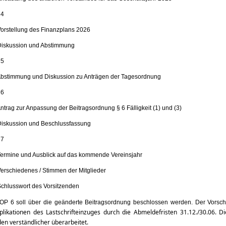
 4
Vorstellung des Finanzplans 2026
Diskussion und Abstimmung
 5
Abstimmung und Diskussion zu Anträgen der Tagesordnung
 6
Antrag zur Anpassung der Beitragsordnung § 6 Fälligkeit (1) und (3)
Diskussion und Beschlussfassung
 7
Termine und Ausblick auf das kommende Vereinsjahr
Verschiedenes / Stimmen der Mitglieder
Schlusswort des Vorsitzenden
OP 6 soll über die geänderte Beitragsordnung beschlossen werden. Der Vorschl
likationen des Lastschrifteinzuges durch die Abmeldefristen 31.12./30.06. D
en verständlicher überarbeitet.