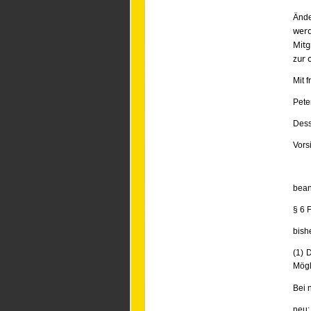
Ände
wer
Mitg
zur 
Mit 
Pete
Dess
Vors
bean
§ 6 F
bish
(1) 
Mögl
Bei 
neu: