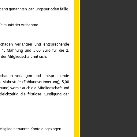
lungsperioden fällig.
olgend genannten Zah
nahme.
Zeitpunkt der Auf
entsprechende
sschaden verlangen und
e 1.
Mahnung und 5,00 Euro für die 2.
 der Mitgliedschaft mit sich.
entsprechende
sschaden verlangen und
. Mahnstufe (Zahlungserinnerung), 5,00
hnung) womit auch die Mitgliedschaft und
eichzeitig die fristlose Kündigung der
nannte Konto eingezogen.
Mitglied be