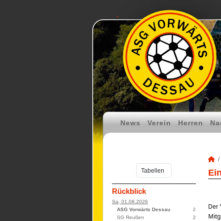
News
Verein
Herren
Na
Ei
Rückblick
Sa, 01.08.2026
Der 
ASG Vorwärts Dessau
2
Mitg
SG Reußen
2