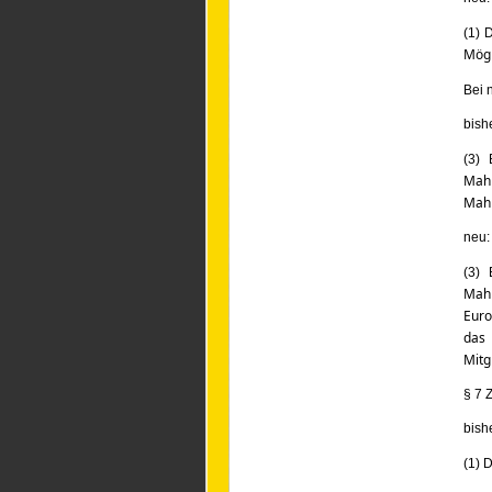
(1) 
Mögl
Bei 
bish
(3) 
Mahn
Mahn
neu:
(3) 
Mahn
Euro
das
Mitg
§ 7 
bish
(1) 