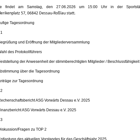
se findet am Samstag, den 27.06.2026 um 15:00 Uhr in der Sportstä
derikenplatz 57, 06842 Dessau-Roßlau statt.
äufige Tagesordnung
 1
Begrüßung und Eröffnung der Mitgliederversammlung
Wahl des Protokollführers
Feststellung der Anwesenheit der stimmberechtigten Mitglieder / Beschlussfähigkeit
Abstimmung über die Tagesordnung
Anträge zur Tagesordnung
 2
Rechenschaftsbericht ASG Vorwärts Dessau e.V. 2025
Finanzbericht ASG Vorwärts Dessau e.V. 2025
 3
Diskussion/Fragen zu TOP 2
Entlastung des aktuellen Vorstandes für das Geschäftsjahr 2025