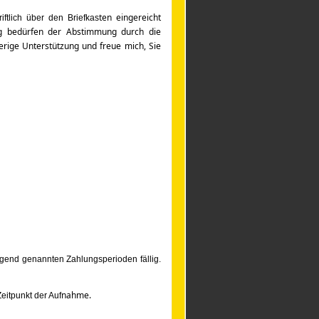
ten eingereicht
tlich über den Briefkas
g bedürfen
der Abstimmung durch die
rige Unterstützung und freue mich, Sie
lgend genannten Zahlungsperioden fällig.
nahme.
Zeitpunkt der Auf