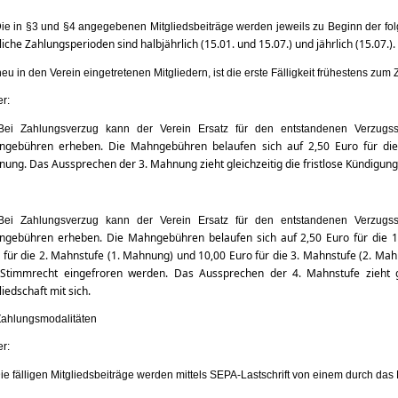
Die in §3 und §4 angegebenen Mitgliedsbeiträge werden jeweils zu Beginn der f
iche Zahlungsperioden sind halbjährlich (15.01. und 15.07.) und jährlich (15.07.).
neu in den Verein eingetretenen Mitgliedern, ist die erste Fälligkeit frühestens zum 
er:
Bei Zahlungsverzug kann der Verein Ersatz für den entstandenen Verzug
gebühren erheben. Die Mahngebühren belaufen sich auf 2,50 Euro für di
ung. Das Aussprechen der 3. Mahnung zieht gleichzeitig die
fristlose Kündigung
Bei Zahlungsverzug kann der Verein Ersatz für den entstandenen Verzug
gebühren erheben. Die Mahngebühren belaufen sich auf 2,50 Euro für die
1
 für die 2. Mahnstufe (1. Mahnung) und 10,00 Euro
für die 3. Mahnstufe (2. Ma
 Stimmrecht eingefroren
werden. Das Aussprechen der 4. Mahnstufe zieht gl
lied
schaft mit sich.
Zahlungsmodalitäten
er:
Die fälligen Mitgliedsbeiträge werden mittels SEPA-Lastschrift von einem durch das 