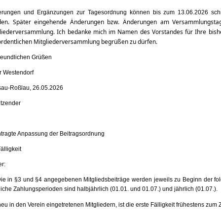
rungen und Ergänzungen zur Tagesordnung können bis zum 13.06.2026 schrif
den. Später eingehende Änderungen bzw. Änderungen am Versammlungsta
liederversammlung. Ich bedanke mich im Namen des Vorstandes für Ihre bishe
or
dentlichen Mitgliederversammlung begrüßen zu dürfen.
freundlichen Grüßen
r Westendorf
au-Roßlau, 26.05.2026
itzender
tragte Anpassung der Beitragsordnung
älligkeit
er:
Die in §3 und §4 angegebenen Mitgliedsbeiträge werden jeweils zu Beginn der fo
iche Zahlungsperioden sind halbjährlich (01.01. und 01.07.) und jährlich (01.07.).
neu in den Verein eingetretenen Mitgliedern, ist die erste Fälligkeit frühestens zum 