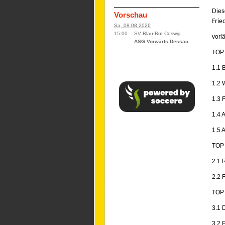
Die
Vorschau
Frie
Sa, 08.08.2026
15:00
SV Blau-Rot Coswig
vorl
ASG Vorwärts Dessau
TOP
1.1 
1.2 
1.3 
1.4 
1.5 
TOP
2.1 
2.2 
TOP
3.1 
3.2 