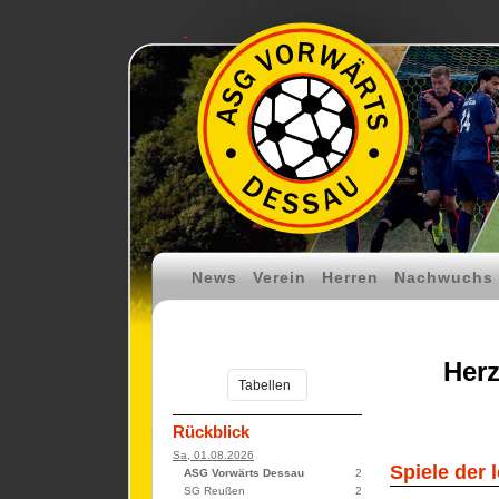
News
Verein
Herren
Nachwuchs
Herz
Rückblick
Sa, 01.08.2026
Spiele der 
ASG Vorwärts Dessau
2
SG Reußen
2