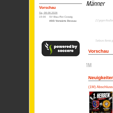
Männer
Vorschau
Sa, 08.08.2026
15:00
SV Blau-Rot Coswig
2:2 gegen Reußen
ASG Vorwärts Dessau
Torloses Remis ge
Vorschau
1M
Neuigkeite
(1M) Abschluss