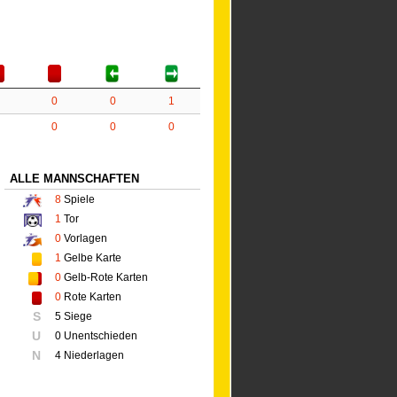
0
0
1
0
0
0
ALLE MANNSCHAFTEN
8
Spiele
1
Tor
0
Vorlagen
1
Gelbe Karte
0
Gelb-Rote Karten
0
Rote Karten
S
5 Siege
U
0 Unentschieden
N
4 Niederlagen