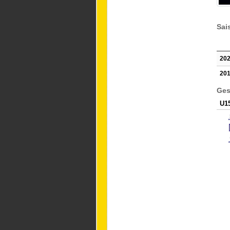
Sai
202
201
Ges
U1